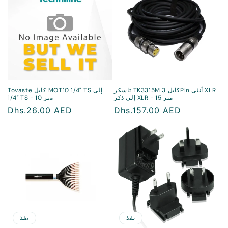
تاسكر TK3315M كابل 3Pin أنثى XLR
Tovaste كابل MOT10 1/4" TS إلى
إلى ذكر XLR - 15 متر
1/4" TS - 10 متر
سعر
Dhs.157.00 AED
سعر
Dhs.26.00 AED
منتظم
منتظم
نفذ
نفذ