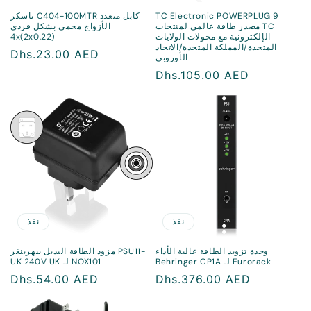
TC Electronic POWERPLUG 9
تاسكر C404-100MTR كابل متعدد
مصدر طاقة عالمي لمنتجات TC
الأزواج محمي بشكل فردي
الإلكترونية مع محولات الولايات
4x(2x0,22)
المتحدة/المملكة المتحدة/الاتحاد
سعر
Dhs.23.00 AED
الأوروبي
منتظم
سعر
Dhs.105.00 AED
منتظم
نفذ
نفذ
وحدة تزويد الطاقة عالية الأداء
مزود الطاقة البديل بيهرينغر PSU11-
Behringer CP1A لـ Eurorack
UK 240V UK لـ NOX101
سعر
Dhs.376.00 AED
سعر
Dhs.54.00 AED
منتظم
منتظم