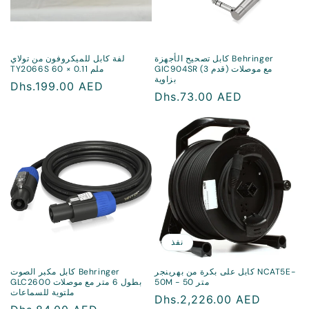
كابل تصحيح الأجهزة Behringer
لفة كابل للميكروفون من تولاي
GIC904SR (3 قدم) مع موصلات
TY2066S 60 × 0.11 ملم
بزاوية
سعر
Dhs.199.00 AED
سعر
Dhs.73.00 AED
منتظم
منتظم
نفذ
كابل على بكرة من بهرينجر NCAT5E-
كابل مكبر الصوت Behringer
50M - 50 متر
GLC2600 بطول 6 متر مع موصلات
ملتوية للسماعات
سعر
Dhs.2,226.00 AED