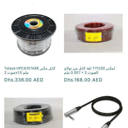
منتظم
لفة كابل من تولاي TY1250 لمكبر
Tolaye HPC610TABK كابل مكبر
الصوت 2 × 0.057 ملم
صوت 2x1.5 ملم
سعر
Dhs.168.00 AED
سعر
Dhs.336.00 AED
منتظم
منتظم