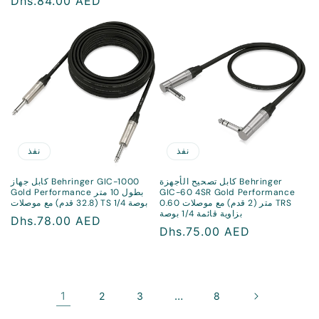
سعر
Dhs.84.00 AED
منتظم
منتظم
نفذ
نفذ
كابل تصحيح الأجهزة Behringer
كابل جهاز Behringer GIC-1000
GIC-60 4SR Gold Performance
Gold Performance بطول 10 متر
0.60 متر (2 قدم) مع موصلات TRS
(32.8 قدم) مع موصلات TS 1/4 بوصة
بزاوية قائمة 1/4 بوصة
سعر
Dhs.78.00 AED
سعر
Dhs.75.00 AED
منتظم
منتظم
1
…
2
3
8