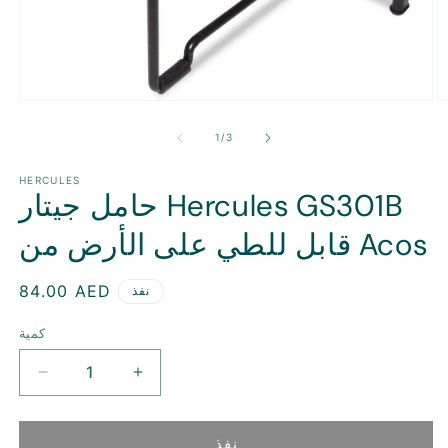
ل
وسائل
ام
الإعلام
ة
المفتوحة
ل
1
/
3
1
2
ي
في
ط
وسيط
HERCULES
حامل جيتار Hercules GS301B
قابل للطي على الأرض من Acos
سعر
84.00 AED
نفذ
منتظم
كمية
زيادة
تقليل
الكمية
الكمية
ل
ل
نفذ
حامل
حامل