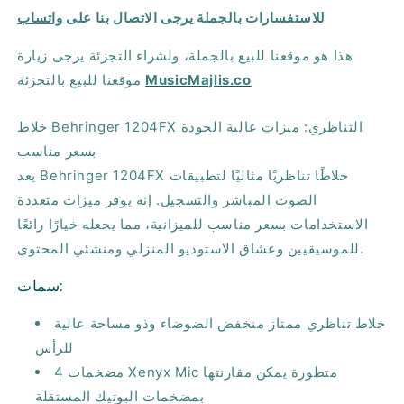
بهرنجر
بهرنجر
للاستفسارات بالجملة يرجى الاتصال بنا على
واتساب
1204FX
1204FX
هذا هو موقعنا للبيع بالجملة، ولشراء التجزئة يرجى زيارة
MusicMajlis.co
موقعنا للبيع بالتجزئة
خلاط Behringer 1204FX التناظري: ميزات عالية الجودة
بسعر مناسب
يعد Behringer 1204FX خلاطًا تناظريًا مثاليًا لتطبيقات
الصوت المباشر والتسجيل. إنه يوفر ميزات متعددة
الاستخدامات بسعر مناسب للميزانية، مما يجعله خيارًا رائعًا
للموسيقيين وعشاق الاستوديو المنزلي ومنشئي المحتوى.
سمات:
خلاط تناظري ممتاز منخفض الضوضاء وذو مساحة عالية
للرأس
4 مضخمات Xenyx Mic متطورة يمكن مقارنتها
بمضخمات البوتيك المستقلة