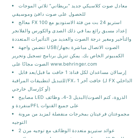
معادل صوت كلاسيكي جديد "بريطاني" ثلاثي الموجات
للحصول على صوت دافئ وموسيقي
معالج FX استريو 24 بت من فئة الاستوديو مع 100
إعداد مسبق رائع بما في ذلك الصدى والكورس والفلانجر
والتأخير ومغير درجة الصوت والعديد من التأثيرات المتعددة
تتضمن واجهة USB/الصوت الاتصال مباشرة بجهاز
الكمبيوتر الخاص بك. يمكن تنزيل برنامج تسجيل وتحرير
الصوت مجانًا على www.behringer.com
إرسالان مساعدان لكل قناة: 1 خافت ما قبل/بعد قابل
للتبديل لتطبيقات المراقبة/FX، 1 خافت آخر (لـ FX الداخلي
أو كإرسال خارجي)
مصابيح LED الذروة، كتم الصوت/البديل 3-4، وظائف
منفردة وPFL على جميع القنوات
مجموعتان فرعيتان بمخرجات منفصلة لمزيد من مرونة
التوجيه
2 عوائد ستيريو متعددة الوظائف مع توجيه مرن