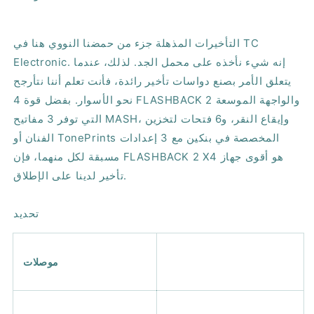
التأخيرات المذهلة جزء من حمضنا النووي هنا في TC
Electronic. إنه شيء نأخذه على محمل الجد. لذلك، عندما
يتعلق الأمر بصنع دواسات تأخير رائدة، فأنت تعلم أننا نتأرجح
نحو الأسوار. بفضل قوة 4 FLASHBACK 2 والواجهة الموسعة
التي توفر 3 مفاتيح MASH، وإيقاع النقر، و6 فتحات لتخزين
الفنان أو TonePrints المخصصة في بنكين مع 3 إعدادات
مسبقة لكل منهما، فإن FLASHBACK 2 X4 هو أقوى جهاز
تأخير لدينا على الإطلاق.
تحديد
موصلات