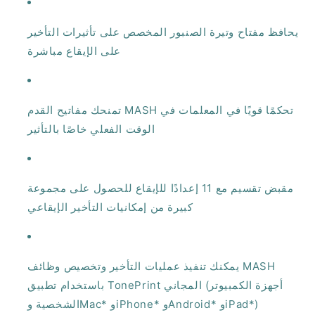
يحافظ مفتاح وتيرة الصنبور المخصص على تأثيرات التأخير
على الإيقاع مباشرة
تمنحك مفاتيح القدم MASH تحكمًا قويًا في المعلمات في
الوقت الفعلي خاصًا بالتأثير
مقبض تقسيم مع 11 إعدادًا للإيقاع للحصول على مجموعة
كبيرة من إمكانيات التأخير الإيقاعي
يمكنك تنفيذ عمليات التأخير وتخصيص وظائف MASH
باستخدام تطبيق TonePrint المجاني (أجهزة الكمبيوتر
الشخصية وMac* وiPhone* وAndroid* وiPad*)