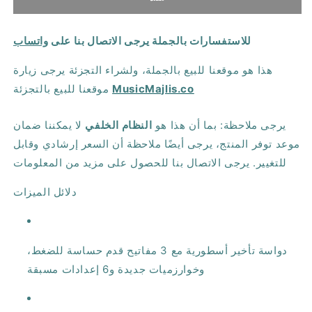
تأخير
تأخير
إلكترونية
إلكترونية
للاستفسارات بالجملة يرجى الاتصال بنا على
واتساب
TC
TC
Flashback
Flashback
هذا هو موقعنا للبيع بالجملة، ولشراء التجزئة يرجى زيارة
2X4
2X4
MusicMajlis.co
موقعنا للبيع بالتجزئة
يرجى ملاحظة: بما أن هذا هو
النظام الخلفي
لا يمكننا ضمان
موعد توفر المنتج، يرجى أيضًا ملاحظة أن السعر إرشادي وقابل
للتغيير. يرجى الاتصال بنا للحصول على مزيد من المعلومات
دلائل الميزات
دواسة تأخير أسطورية مع 3 مفاتيح قدم حساسة للضغط،
وخوارزميات جديدة و6 إعدادات مسبقة