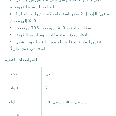
الحلقة الأرضية النموذجية
الإدخال 2 يمكن استخدامه كمخرج رابط القناة 1 (إضافي
إلى مخرج XLR)
موصلات TRS وموصلات XLR مطلية بالذهب
حافظة معدنية متينة للغاية ومناسبة للطريق
تضمن المكونات عالية الجودة والبنية القوية بشكل
استثنائي عمرًا طويلًا
المواصفات التقنية
دي
يكتب:
2
القنوات:
-20 ديسيبل، -40 ديسيبل
الواح:
نعم
المصعد الأرضي: