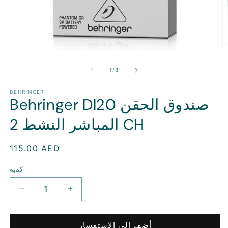
ل
وسائل
ام
الإعلام
ة
المفتوحة
ل
1
/
8
1
2
ي
في
ط
وسيط
BEHRINGER
Behringer DI20 صندوق الحقن
المباشر النشط 2 CH
سعر
115.00 AED
منتظم
كمية
زيادة
تقليل
الكمية
الكمية
ل
ل
أضف إلى الاستفسار
Behringer
Behringer