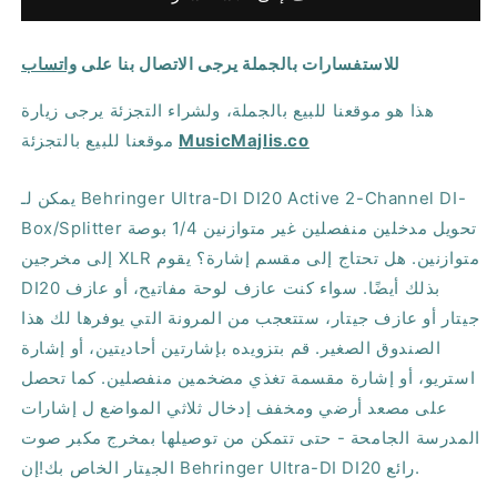
DI20
DI20
صندوق
صندوق
للاستفسارات بالجملة يرجى الاتصال بنا على
واتساب
الحقن
الحقن
المباشر
المباشر
هذا هو موقعنا للبيع بالجملة، ولشراء التجزئة يرجى زيارة
النشط
النشط
MusicMajlis.co
موقعنا للبيع بالتجزئة
2
2
CH
CH
يمكن لـ Behringer Ultra-DI DI20 Active 2-Channel DI-
Box/Splitter تحويل مدخلين منفصلين غير متوازنين 1/4 بوصة
إلى مخرجين XLR متوازنين. هل تحتاج إلى مقسم إشارة؟ يقوم
DI20 بذلك أيضًا. سواء كنت عازف لوحة مفاتيح، أو عازف
جيتار أو عازف جيتار، ستتعجب من المرونة التي يوفرها لك هذا
الصندوق الصغير. قم بتزويده بإشارتين أحاديتين، أو إشارة
استريو، أو إشارة مقسمة تغذي مضخمين منفصلين. كما تحصل
على مصعد أرضي ومخفف إدخال ثلاثي المواضع ل إشارات
المدرسة الجامحة - حتى تتمكن من توصيلها بمخرج مكبر صوت
الجيتار الخاص بك!إن Behringer Ultra-DI DI20 رائع.