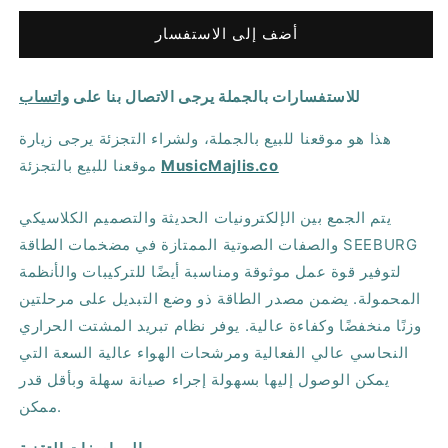
ل
ل
أضف إلى الاستفسار
Seeburg
Seeburg
Acoustic
Acoustic
Line
Line
للاستفسارات بالجملة يرجى الاتصال بنا على
واتساب
S
S
1300
1300
هذا هو موقعنا للبيع بالجملة، ولشراء التجزئة يرجى زيارة
مضخم
مضخم
طاقة
طاقة
MusicMajlis.co
موقعنا للبيع بالتجزئة
عالي
عالي
الجودة
الجودة
يتم الجمع بين الإلكترونيات الحديثة والتصميم الكلاسيكي
بقدرة
بقدرة
والصفات الصوتية الممتازة في مضخمات الطاقة SEEBURG
550
550
لتوفير قوة عمل موثوقة ومناسبة أيضًا للتركيبات والأنظمة
وات
وات
المحمولة. يضمن مصدر الطاقة ذو وضع التبديل على مرحلتين
وزنًا منخفضًا وكفاءة عالية. يوفر نظام تبريد المشتت الحراري
النحاسي عالي الفعالية ومرشحات الهواء عالية السعة التي
يمكن الوصول إليها بسهولة إجراء صيانة سهلة وبأقل قدر
ممكن.