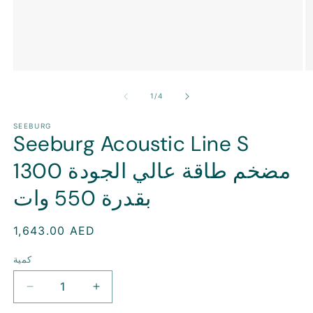
ل
وسائل
ام
الإعلام
ة
المفتوحة
ل
1
/
4
1
2
ي
في
ط
وسيط
SEEBURG
Seeburg Acoustic Line S
1300 مضخم طاقة عالي الجودة
بقدرة 550 وات
سعر
1,643.00 AED
منتظم
كمية
زيادة
تقليل
الكمية
الكمية