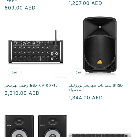
سعر
1,207.00 AED
سعر
609.00 AED
منتظم
منتظم
نفذ
نفذ
سماعات بيهرنجر يوروليف B112D
خلاط رقمي بهرينجر X AIR XR18
المحمولة
سعر
2,310.00 AED
سعر
1,344.00 AED
منتظم
منتظم