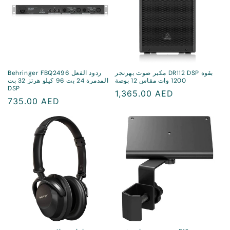
مكبر صوت بهرنجر DR112 DSP بقوة
Behringer FBQ2496 ردود الفعل
1200 وات مقاس 12 بوصة
المدمرة 24 بت 96 كيلو هرتز 32 بت
DSP
سعر
1,365.00 AED
سعر
735.00 AED
منتظم
منتظم