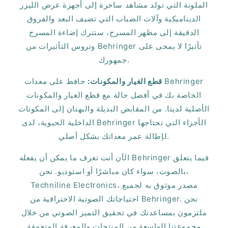
الملونة التي تولد مشاهد ساحرة إلى أجهزة عرض الليزر
الديناميكية وآلات الضباب التي تضيف البعد والفروق
الدقيقة إلى مظهر المسرح، ستترك إضاءة المسرح
وتروس التأثيرات من Behringer تأثيرًا لا يمحى على
جمهورك.
قطع الغيار والمكونات:
حافظ على معدات Behringer
الخاصة بك في أفضل حالة مع قطع الغيار والمكونات
الأصلية لدينا. من المقابض البديلة والبهتان إلى المكونات
الداخلية الحيوية، لدى Behringer الأجزاء التي تحتاجها
لإطالة عمر معداتك بشكل أصلي.
الآن أنت تعرف ما يمكن أن يفعله Behringer فيما يتعلق
بالصوت، سواء كان مباشرًا أو استوديو. نحن،
Techniline Electronics، مصدر موثوق به لجميع
احتياجاتك الصوتية الاحترافية من Behringer. نحن
ملتزمون بمساعدتك في تحقيق التميز الصوتي من خلال
مجموعتنا الواسعة من المنتجات والمعرفة المتعمقة