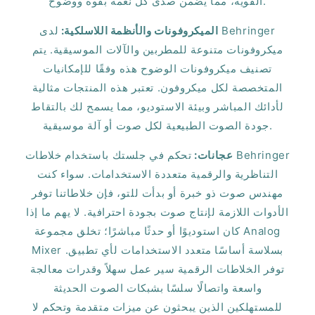
القوية، مما يضمن صدى كل نغمة بقوة ووضوح.
الميكروفونات والأنظمة اللاسلكية:
لدى Behringer
ميكروفونات متنوعة للمطربين والآلات الموسيقية. يتم
تصنيف ميكروفونات الوضوح هذه وفقًا للإمكانيات
المتخصصة لكل ميكروفون. تعتبر هذه المنتجات مثالية
لأدائك المباشر وبيئة الاستوديو، مما يسمح لك بالتقاط
جودة الصوت الطبيعية لكل صوت أو آلة موسيقية.
عجانات:
تحكم في جلستك باستخدام خلاطات Behringer
التناظرية والرقمية متعددة الاستخدامات. سواء كنت
مهندس صوت ذو خبرة أو بدأت للتو، فإن خلاطاتنا توفر
الأدوات اللازمة لإنتاج صوت بجودة احترافية. لا يهم ما إذا
كان استوديوًا أو حدثًا مباشرًا؛ تخلق مجموعة Analog
Mixer بسلاسة أساسًا متعدد الاستخدامات لأي تطبيق.
توفر الخلاطات الرقمية سير عمل سهلاً وقدرات معالجة
واسعة واتصالًا سلسًا بشبكات الصوت الحديثة
للمستهلكين الذين يبحثون عن ميزات متقدمة وتحكم لا