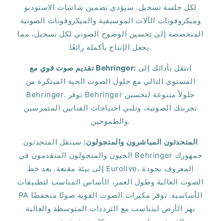
لكل جلسة تسجيل. سيؤدي تضمين شاشات الاستوديو
وميكروفونات الآلات الموسيقية والميكروفونات الصوتية
المتخصصة إلى تحسين الوضوح الصوتي لكل تسجيل، مما
يجعل الإنتاج بأكمله رائعًا.
انتقل بأدائك إلى
تقديم صوت قوي مع Behringer:
المستوى التالي مع حلول الصوت الحية المبتكرة من
Behringer. توفر Behringer حلولاً متنوعة لتحسين
تجربتك الصوتية، وتلبي احتياجات الفنانين المتمرسين
والطموحين.
المتحدثون المباشرون والمتجولون:
سينقل المتحدثون
الحيون والمتجولون المتقدمون في Behringer جمهورك
إلى بيئة مقنعة. يعد خط Eurolive، المعروف بجودة
الصوت العالية وطول العمر، الأساس المناسب لتطبيقات
PA الأساسية. توفر مكبرات الصوت القوية صوتًا منخفضًا
يهز الأرض ليتناسب مع الترددات المتوسطة والعالية