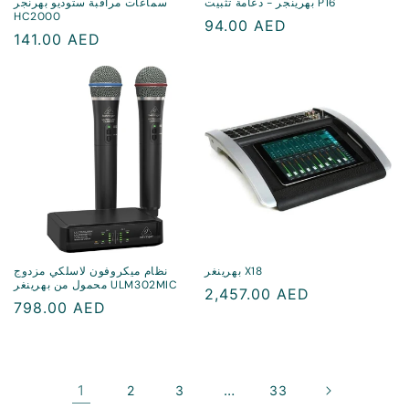
بهرينجر - دعامة تثبيت P16
سماعات مراقبة ستوديو بهرنجر
HC2000
سعر
94.00 AED
سعر
141.00 AED
منتظم
منتظم
بهرينغر X18
نظام ميكروفون لاسلكي مزدوج
محمول من بهرينغر ULM302MIC
سعر
2,457.00 AED
سعر
798.00 AED
منتظم
منتظم
1
…
2
3
33