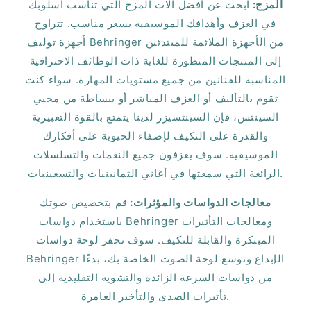
المزج:
ابحث عن أفضل آلات المزج التي تناسب أسلوبك
في العزف وأهدافك الموسيقية بسعر مناسب. تتراوح
أجهزة توليف Behringer من الأجهزة الملائمة للمبتدئين
إلى المنتجات المتطورة للغاية ذات الوظائف الاحترافية
المناسبة للفنانين من جميع مستويات المهارة. سواء كنت
تقوم بالتأليف أو العزف المباشر أو ببساطة من محبي
السينثس، فإن السينثسيزر لدينا يتمتع بالقوة التعبيرية
والقدرة على التكيف لإضفاء الحيوية على أفكارك
الموسيقية. سوف يعزفون جميع النغمات والتسلسلات
الرائعة التي سمعتها في أغاني الثمانينيات والتسعينيات.
معالجات الدواسات والمؤثرات:
قم بتخصيص صوتك
باستخدام دواسات Behringer ومعالجات التأثيرات
المبتكرة والقابلة للتكيف. سوف تحفز لوحة دواسات
Behringer الإبداع وتوسع لوحة الصوت الخاصة بك، بدءًا
من دواسات السرعة الزائدة والتشويه التقليدية إلى
تأثيرات الصدى والتأخير الغامرة.