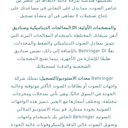
تصميمها هندسيًا بدرجة عالية لالتقاط كل عنصر من
عناصر الصوت، مما يدل على التفاني في مساعدتك على
إنتاج تسجيلات لا تضاهى في أي منشأة تسجيل.
المعالجات الديناميكية وصناديق DI والمضخمات الأولية:
أتقن سيقانك المختلطة باستخدام المعالجات المرنة التي
تتميز بمعادل الصوت الديناميكي والضغط والمحددات.
بالإضافة إلى ذلك، تضمن صناديق Behringer DI نقلًا
نظيفًا للإشارة من الأجهزة، بينما تمنح المضخمات
الشخصية والدفء لتسجيلاتك.
معدات الاستوديو/التسجيل:
تمتلك شركة Behringer
واجهات الصوت أو بطاقات الصوت الأكثر موثوقية وعالية
الجودة في السوق حاليًا. وهي تأتي بمدخلات ومخرجات
مختلفة، وتختلف أسعارها مع التغير. تتميز هذه الواجهات
الصوتية بجودة ممتازة. قم ببناء الاستوديو المثالي
الخاص بك باستخدام واجهات Behringer الصوتية
وتحويل الصوت عالي الدقة والميكروفونات عالية الجودة