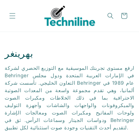
تخطي
إلى
المحتوى
عربة
م
بهرينغر
ج
ارفع مستوى تجربتك الموسيقية مع التوزيع الحصري لشركة
م
Behringer في الإمارات العربية المتحدة ودول مجلس
التعاون الخليجي. تأسست شركة Behringer عام 1989 في
و
ألمانيا، وهي تقدم مجموعة واسعة من المعدات الصوتية
الاحترافية بما في ذلك الخلاطات ومكبرات الصوت
ع
والميكروفونات والواجهات والشاشات وأجهزة التوليف
ة
ولوحات المفاتيح ومكبرات الصوت ومعالجات الإشارة
ودواسات الجيتار وسماعات الرأس. ثق في Behringer
:
لتقديم أحدث التقنيات وجودة صوت استثنائية لكل تطبيق.