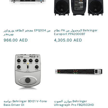
نظام PA المحمول من Behringer
مضخم الطاقة يوروباور EPQ304 من
Europort PPA2000BT
بهرينجر
سعر
4,305.00 AED
سعر
966.00 AED
منتظم
منتظم
موازن الصوت Behringer
دواسة Behringer BDI21 V-Tone
Bass Driver DI
Ultragraph Pro FBQ1502HD