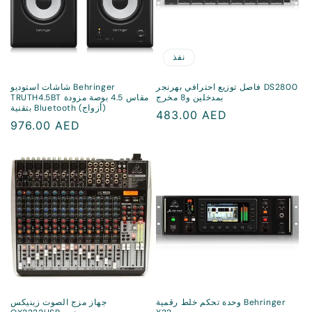
نفذ
فاصل توزيع احترافي بهرنجر DS2800
شاشات استوديو Behringer
بمدخلين و8 مخرج
TRUTH4.5BT مقاس 4.5 بوصة مزودة
بتقنية Bluetooth (أزواج)
سعر
483.00 AED
سعر
976.00 AED
منتظم
منتظم
وحدة تحكم خلط رقمية Behringer
جهاز مزج الصوت زينيكس