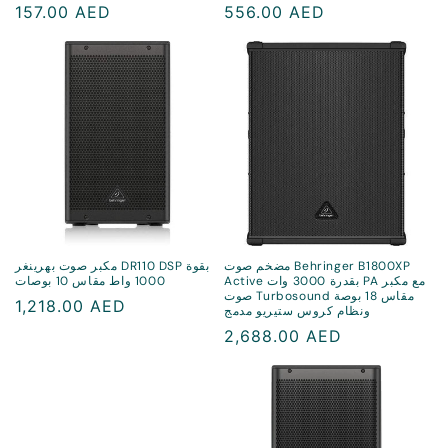
سعر
556.00 AED
سعر
157.00 AED
منتظم
منتظم
مضخم صوت Behringer B1800XP
مكبر صوت بهرينغر DR110 DSP بقوة
Active بقدرة 3000 وات PA مع مكبر
1000 واط مقاس 10 بوصات
صوت Turbosound مقاس 18 بوصة
سعر
1,218.00 AED
ونظام كروس ستيريو مدمج
منتظم
سعر
2,688.00 AED
منتظم