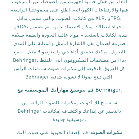
الأداء من خلال حماية أجهزتك من الضوضاء غير المرغوب
فيها والارتفاعات الكهربائية. اطلع على مجموعتنا الواسعة
من كابلات الصوت، والتي تشمل بدائل XLR، وTRS،
وRCA، لإجراء اتصالات يمكن الاعتماد عليها. تم تصميم
هذه الكابلات باستخدام مواد عالية الجودة وأنظمة سلامة
صارمة لضمان نقل الإشارة الأمثل والمتانة على المدى
الطويل. يمكنك تحقيق أداء حي واستوديو لا مثيل له مع
Behringer، بدءًا من مضخمات الميكروفون التي تلتقط
كل الفروق الدقيقة إلى مكبرات صوت سماعات الرأس
Behringer التي تنتج صوتًا لا تشوبه شائبة.
قم بتوسيع مهاراتك الموسيقية مع Behringer:
ستسمح لك أدوات ومكبرات الصوت الرائعة من
Behringer بالتعبير عن إبداعك واكتشاف إمكانيات
موسيقية جديدة.
مكبرات الصوت:
قم بإضفاء الحيوية على صوت آلتك