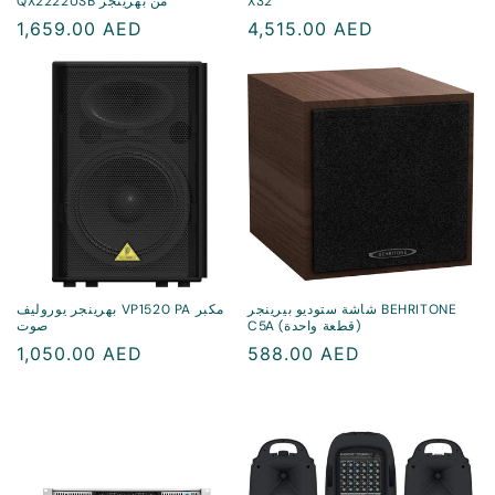
X32
QX2222USB من بهرينجر
سعر
4,515.00 AED
سعر
1,659.00 AED
منتظم
منتظم
شاشة ستوديو بيرينجر BEHRITONE
بهرينجر يوروليف VP1520 PA مكبر
C5A (قطعة واحدة)
صوت
سعر
588.00 AED
سعر
1,050.00 AED
منتظم
منتظم