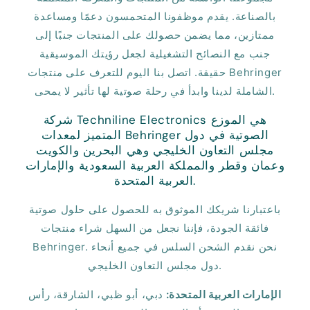
بالصناعة. يقدم موظفونا المتحمسون دعمًا ومساعدة
ممتازين، مما يضمن حصولك على المنتجات جنبًا إلى
جنب مع النصائح التشغيلية لجعل رؤيتك الموسيقية
حقيقة. اتصل بنا اليوم للتعرف على منتجات Behringer
الشاملة لدينا وابدأ في رحلة صوتية لها تأثير لا يمحى.
شركة Techniline Electronics هي الموزع
المتميز لمعدات Behringer الصوتية في دول
مجلس التعاون الخليجي وهي البحرين والكويت
وعمان وقطر والمملكة العربية السعودية والإمارات
العربية المتحدة.
باعتبارنا شريكك الموثوق به للحصول على حلول صوتية
فائقة الجودة، فإننا نجعل من السهل شراء منتجات
Behringer. نحن نقدم الشحن السلس في جميع أنحاء
دول مجلس التعاون الخليجي.
الإمارات العربية المتحدة:
دبي، أبو ظبي، الشارقة، رأس